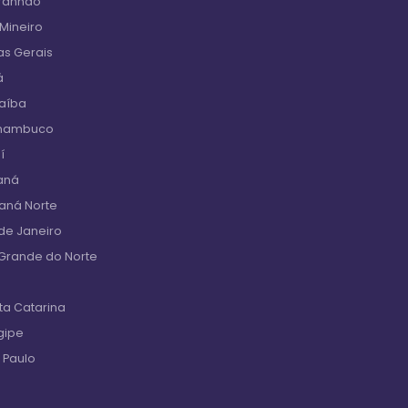
aranhão
 Mineiro
as Gerais
á
raíba
rnambuco
í
aná
raná Norte
de Janeiro
 Grande do Norte
ta Catarina
gipe
 Paulo