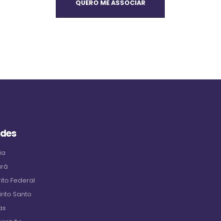
QUERO ME ASSOCIAR
ades
ia
ará
ito Federal
rito Santo
as