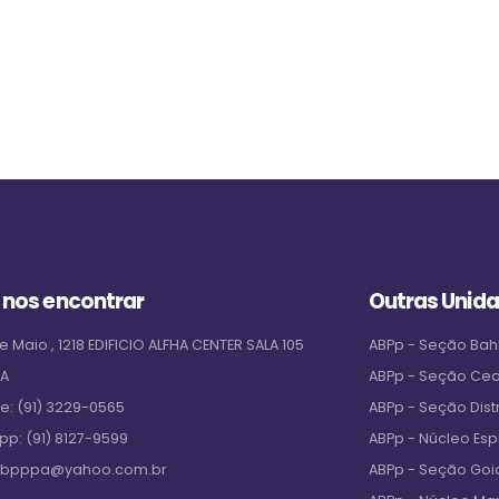
 nos encontrar
Outras Unid
e Maio , 1218 EDIFICIO ALFHA CENTER SALA 105
ABPp - Seção Bah
PA
ABPp - Seção Ce
ne:
(91) 3229-0565
ABPp - Seção Distr
pp:
(91) 8127-9599
ABPp - Núcleo Espi
bpppa@yahoo.com.br
ABPp - Seção Goi