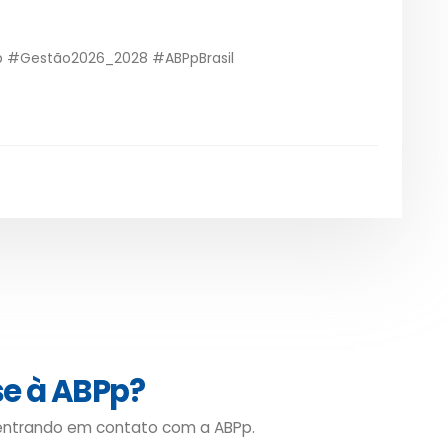
p #Gestão2026_2028 #ABPpBrasil
se à ABPp?
 entrando em contato com a ABPp.