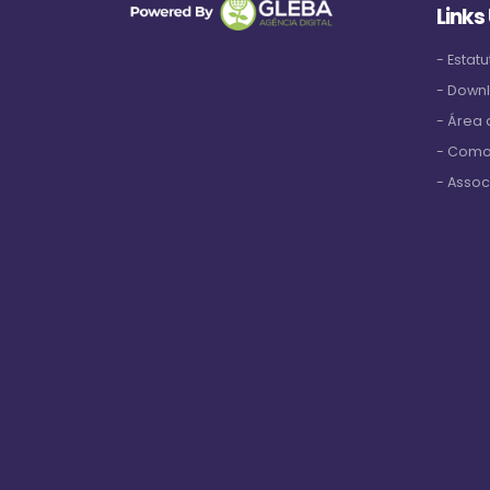
Links
- Estatu
- Down
- Área
- Como
- Assoc