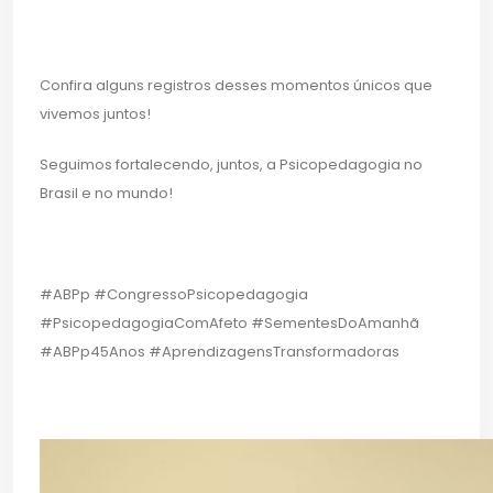
Confira alguns registros desses momentos únicos que
vivemos juntos!
Seguimos fortalecendo, juntos, a Psicopedagogia no
Brasil e no mundo!
#ABPp #CongressoPsicopedagogia
#PsicopedagogiaComAfeto #SementesDoAmanhã
#ABPp45Anos #AprendizagensTransformadoras