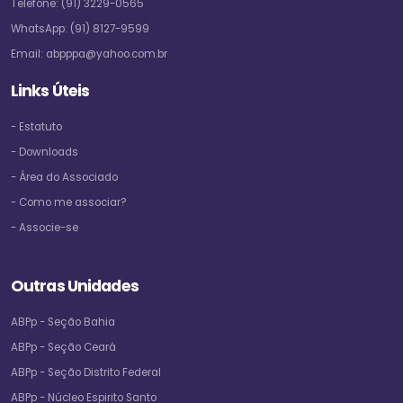
Telefone:
(91) 3229-0565
WhatsApp:
(91) 8127-9599
Email:
abpppa@yahoo.com.br
Links Úteis
- Estatuto
- Downloads
- Área do Associado
- Como me associar?
- Associe-se
Outras Unidades
ABPp - Seção Bahia
ABPp - Seção Ceará
ABPp - Seção Distrito Federal
ABPp - Núcleo Espirito Santo