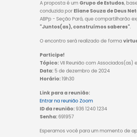
A proposta é um
Grupo de Estudos
, bas
conduzida por
Eliane Souza de Deus Ne
ABPp - Seção Pará, que compartilharão exp
"Juntos(as), construímos saberes"
.
O encontro será realizado de forma
virtu
Participe!
Tópico:
VII Reunião com Associados(as) 
Data:
5 de dezembro de 2024
Horário:
19h30
Link para a reunião:
Entrar na reunião Zoom
ID da reunião:
936 1240 1234
Senha:
691957
Esperamos você para um momento de apr