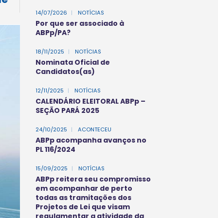
14/07/2026
|
NOTÍCIAS
Por que ser associado à
ABPp/PA?
18/11/2025
|
NOTÍCIAS
Nominata Oficial de
Candidatos(as)
12/11/2025
|
NOTÍCIAS
CALENDÁRIO ELEITORAL ABPp –
SEÇÃO PARÁ 2025
24/10/2025
|
ACONTECEU
ABPp acompanha avanços no
PL 116/2024
15/09/2025
|
NOTÍCIAS
ABPp reitera seu compromisso
em acompanhar de perto
todas as tramitações dos
Projetos de Lei que visam
regulamentar a atividade da