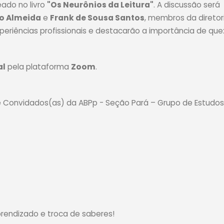
eado no livro
"Os Neurônios da Leitura"
. A discussão será
to Almeida
e
Frank de Sousa Santos
, membros da diretor
eriências profissionais e destacarão a importância de que
al
pela plataforma
Zoom
.
e Convidados(as) da ABPp - Seção Pará – Grupo de Estudos
endizado e troca de saberes!