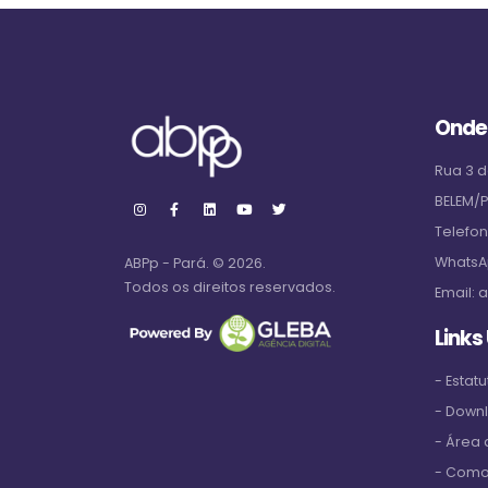
Onde
Rua 3 d
BELEM/
Telefo
WhatsA
ABPp - Pará. © 2026.
Todos os direitos reservados.
Email:
a
Links
- Estatu
- Down
- Área
- Como