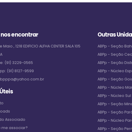
 nos encontrar
Outras Unid
e Maio , 1218 EDIFICIO ALFHA CENTER SALA 105
ABPp - Seção Bah
PA
ABPp - Seção Ce
ne:
(91) 3229-0565
ABPp - Seção Distr
pp:
(91) 8127-9599
ABPp - Núcleo Espi
bpppa@yahoo.com.br
ABPp - Seção Goi
ABPp - Núcleo M
 Úteis
ABPp - Núcleo Sul
to
ABPp - Seção Min
loads
ABPp - Seção Par
 do Associado
ABPp - Núcleo Pa
 me associar?
ABPp - Seção Pe