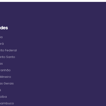
ades
ia
ará
ito Federal
rito Santo
as
aranhão
 Mineiro
as Gerais
á
raíba
rnambuco