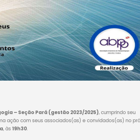
gogia – Seção Pará (gestão 2023/2025)
, cumprindo seu
s uma ação com seus associados(as) e convidados(as) no pr
ra
, às
19h30
.