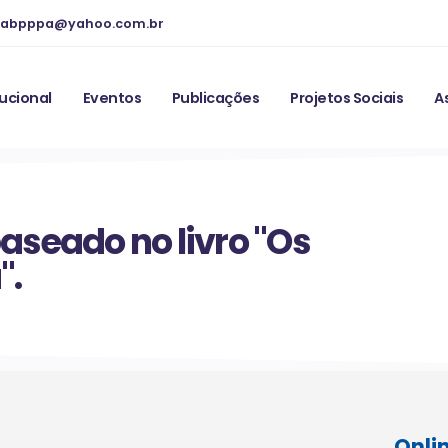
abpppa@yahoo.com.br
tucional
Eventos
Publicações
Projetos Sociais
A
aseado no livro "Os
".
Onli