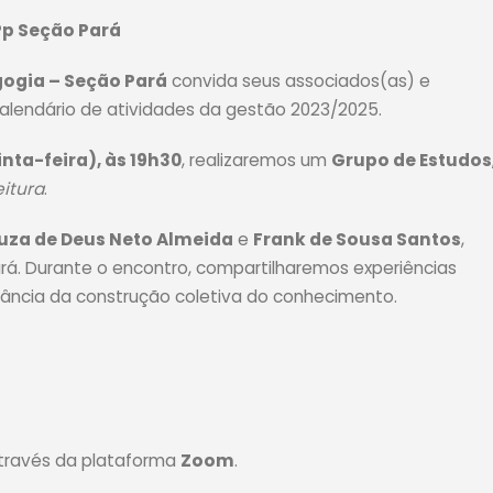
Pp Seção Pará
gogia – Seção Pará
convida seus associados(as) e
lendário de atividades da gestão 2023/2025.
inta-feira), às 19h30
, realizaremos um
Grupo de Estudos
itura
.
ouza de Deus Neto Almeida
e
Frank de Sousa Santos
,
rá. Durante o encontro, compartilharemos experiências
rtância da construção coletiva do conhecimento.
através da plataforma
Zoom
.