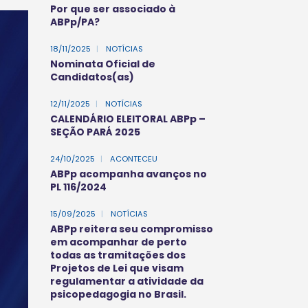
Por que ser associado à
ABPp/PA?
18/11/2025
|
NOTÍCIAS
Nominata Oficial de
Candidatos(as)
12/11/2025
|
NOTÍCIAS
CALENDÁRIO ELEITORAL ABPp –
SEÇÃO PARÁ 2025
24/10/2025
|
ACONTECEU
ABPp acompanha avanços no
PL 116/2024
15/09/2025
|
NOTÍCIAS
ABPp reitera seu compromisso
em acompanhar de perto
todas as tramitações dos
Projetos de Lei que visam
regulamentar a atividade da
psicopedagogia no Brasil.