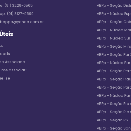
ne:
(91) 3229-0565
ABPp - Seção Distr
pp:
(91) 8127-9599
ABPp - Núcleo Espi
bpppa@yahoo.com.br
ABPp - Seção Goi
ABPp - Núcleo M
 Úteis
ABPp - Núcleo Sul
to
ABPp - Seção Min
loads
ABPp - Seção Par
 do Associado
ABPp - Núcleo Pa
 me associar?
ABPp - Seção Pe
ie-se
ABPp - Seção Piau
ABPp - Seção Par
ABPp - Núcleo Pa
ABPp - Seção Rio 
ABPp - Seção Rio
ABPp - Seção RS
ABPp - Seção San