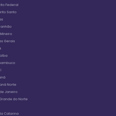
ito Federal
rito Santo
as
aranhão
 Mineiro
as Gerais
á
raíba
rnambuco
í
aná
raná Norte
de Janeiro
 Grande do Norte
ta Catarina