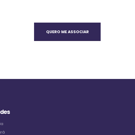
QUERO ME ASSOCIAR
ades
ia
ará