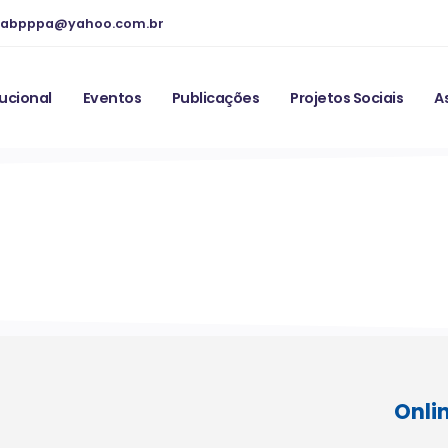
abpppa@yahoo.com.br
tucional
Eventos
Publicações
Projetos Sociais
A
Onli