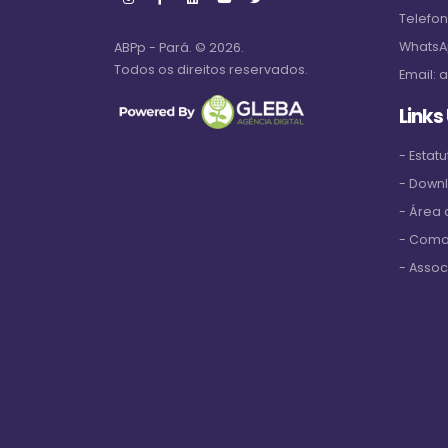
Telefo
WhatsA
ABPp - Pará. © 2026.
Todos os direitos reservados.
Email:
a
Links
- Estatu
- Down
- Área
- Como
- Assoc