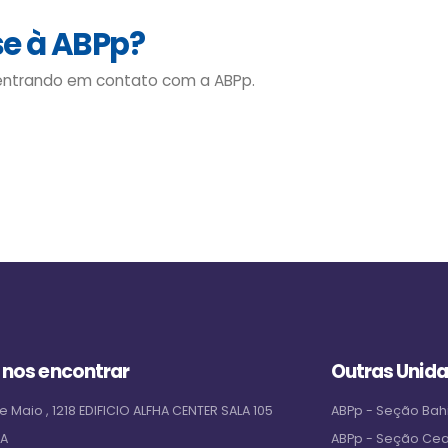
se à ABPp?
 entrando em contato com a ABPp.
 nos encontrar
Outras Unid
e Maio , 1218 EDIFICIO ALFHA CENTER SALA 105
ABPp - Seção Bah
PA
ABPp - Seção Ce